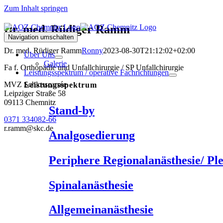
Zum Inhalt springen
Dr. med. Rüdiger Ramm
Navigation umschalten
Dr. med. Rüdiger Ramm
Ronny
2023-08-30T21:12:02+02:00
Über Uns
Galerie
Fa f. Orthopädie und Unfallchirurgie / SP Unfallchirurgie
Leistungsspektrum / operative Fachrichtungen
MVZ Schlosscarrée
Leistungsspektrum
Leipziger Straße 58
09113 Chemnitz
Stand-by
0371 334082-66
r.ramm@skc.de
Analgosedierung
Periphere Regionalanästhesie/ Pl
Spinalanästhesie
Allgemeinanästhesie