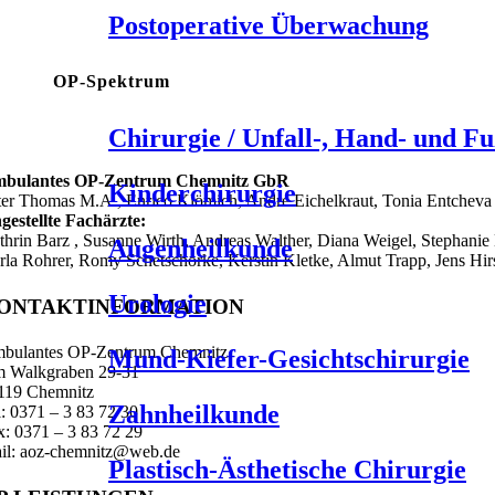
Postoperative Überwachung
OP-Spektrum
Chirurgie / Unfall-, Hand- und Fu
bulantes OP-Zentrum Chemnitz GbR
Kinderchirurgie
ter Thomas M.A., Enrico Klömich, André Eichelkraut, Tonia Entcheva
gestellte Fachärzte:
thrin Barz , Susanne Wirth, Andreas Walther, Diana Weigel, Stephanie B
Augenheilkunde
rla Rohrer, Romy Schetschorke, Kerstin Kletke, Almut Trapp, Jens Hi
Urologie
ONTAKTINFORMATION
bulantes OP-Zentrum Chemnitz
Mund-Kiefer-Gesichtschirurgie
 Walkgraben 29-31
119 Chemnitz
Zahnheilkunde
l: 0371 – 3 83 72 30
x: 0371 – 3 83 72 29
il: aoz-chemnitz@web.de
Plastisch-Ästhetische Chirurgie