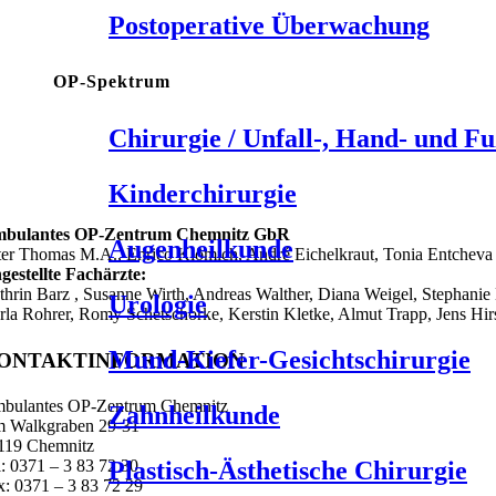
Postoperative Überwachung
OP-Spektrum
Chirurgie / Unfall-, Hand- und Fu
Kinderchirurgie
bulantes OP-Zentrum Chemnitz GbR
Augenheilkunde
ter Thomas M.A., Enrico Klömich, André Eichelkraut, Tonia Entcheva
gestellte Fachärzte:
thrin Barz , Susanne Wirth, Andreas Walther, Diana Weigel, Stephanie B
Urologie
rla Rohrer, Romy Schetschorke, Kerstin Kletke, Almut Trapp, Jens Hi
Mund-Kiefer-Gesichtschirurgie
ONTAKTINFORMATION
bulantes OP-Zentrum Chemnitz
Zahnheilkunde
 Walkgraben 29-31
119 Chemnitz
Plastisch-Ästhetische Chirurgie
l: 0371 – 3 83 72 30
x: 0371 – 3 83 72 29