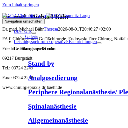
Zum Inhalt springen
Dr. med. Michael Bähr
Navigation umschalten
Dr. med. Michael Bähr
Theresa
2026-08-01T20:46:27+02:00
Über Uns
Galerie
FA f. Chirurgie und Gefäßchirurgie, Endovaskulärer Chirurg, Notfall
Leistungsspektrum / operative Fachrichtungen
Friedrich- Marschner- Str. 42
Leistungsspektrum
09217 Burgstädt
Stand-by
Tel.: 03724 2249
Analgosedierung
Fax: 03724 2258
www.chirurgiepraxis-dr-baehr.de
Periphere Regionalanästhesie/ Pl
Spinalanästhesie
Allgemeinanästhesie