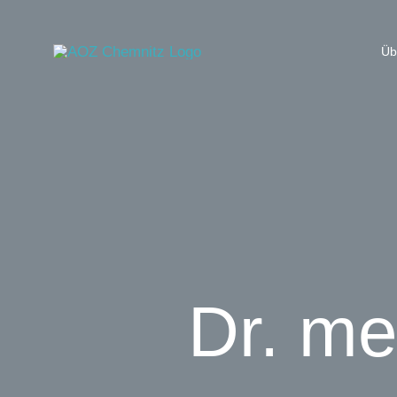
Zum
Inhalt
Üb
springen
Dr. me