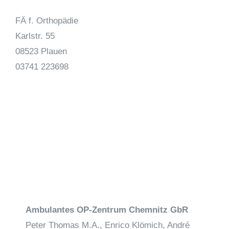
Karriere
FÄ f. Orthopädie
Karlstr. 55
Termin vereinbaren
08523 Plauen
03741 223698
Ambulantes OP-Zentrum Chemnitz GbR
Peter Thomas M.A., Enrico Klömich, André