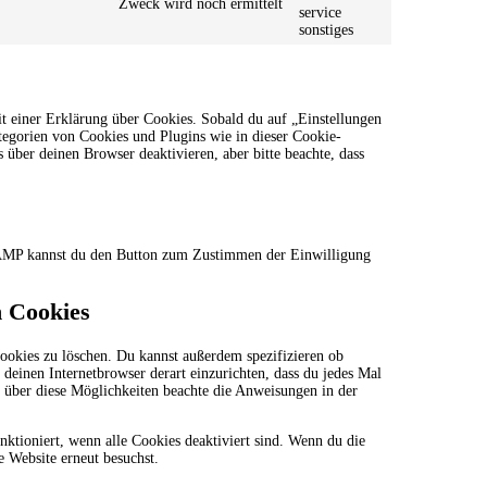
Zweck wird noch ermittelt
service
sonstiges
t einer Erklärung über Cookies. Sobald du auf „Einstellungen
ategorien von Cookies und Plugins wie in dieser Cookie-
ber deinen Browser deaktivieren, aber bitte beachte, dass
r AMP kannst du den Button zum Zustimmen der Einwilligung
n Cookies
okies zu löschen. Du kannst außerdem spezifizieren ob
s deinen Internetbrowser derart einzurichten, dass du jedes Mal
n über diese Möglichkeiten beachte die Anweisungen in der
nktioniert, wenn alle Cookies deaktiviert sind. Wenn du die
e Website erneut besuchst.