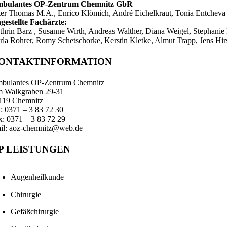
bulantes OP-Zentrum Chemnitz GbR
ter Thomas M.A., Enrico Klömich, André Eichelkraut, Tonia Entcheva
gestellte Fachärzte:
thrin Barz , Susanne Wirth, Andreas Walther, Diana Weigel, Stephanie B
rla Rohrer, Romy Schetschorke, Kerstin Kletke, Almut Trapp, Jens Hi
ONTAKTINFORMATION
bulantes OP-Zentrum Chemnitz
 Walkgraben 29-31
119 Chemnitz
l: 0371 – 3 83 72 30
x: 0371 – 3 83 72 29
il: aoz-chemnitz@web.de
P LEISTUNGEN
Augenheilkunde
Chirurgie
Gefäßchirurgie