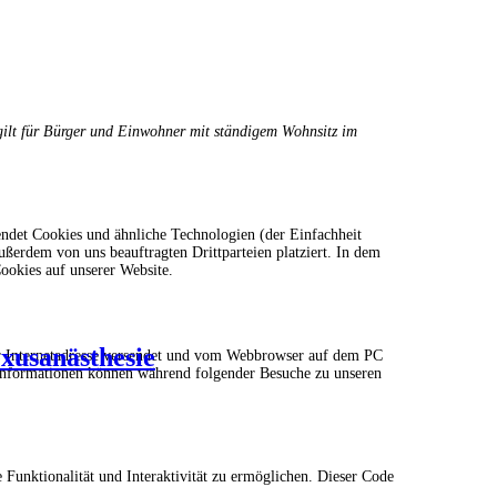
 gilt für Bürger und Einwohner mit ständigem Wohnsitz im
ndet Cookies und ähnliche Technologien (der Einfachheit
ßerdem von uns beauftragten Drittparteien platziert. In dem
okies auf unserer Website.
exusanästhesie
ner Internetadresse versendet und vom Webbrowser auf dem PC
 Informationen können während folgender Besuche zu unseren
 Funktionalität und Interaktivität zu ermöglichen. Dieser Code