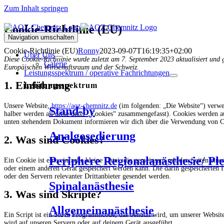
Zum Inhalt springen
Cookie-Richtlinie (EU)
Navigation umschalten
Cookie-Richtlinie (EU)
Ronny
2023-09-07T16:19:35+02:00
Über Uns
Diese Cookie-Richtlinie wurde zuletzt am 7. September 2023 aktualisiert und
Galerie
Europäischen Wirtschaftsraum und der Schweiz.
Leistungsspektrum / operative Fachrichtungen
1. Einführung
Leistungsspektrum
Unsere Website,
https://aoz-chemnitz.de
(im folgenden: „Die Website“) verwe
Stand-by
halber werden all diese unter „Cookies“ zusammengefasst). Cookies werden au
unten stehendem Dokument informieren wir dich über die Verwendung von Co
Analgosedierung
2. Was sind Cookies?
Periphere Regionalanästhesie/ Pl
Ein Cookie ist eine einfache kleine Datei, die gemeinsam mit den Seiten ei
oder einem anderen Gerät gespeichert werden kann. Die darin gespeicherten
oder den Servern relevanter Drittanbieter gesendet werden.
Spinalanästhesie
3. Was sind Skripte?
Allgemeinanästhesie
Ein Script ist ein Stück Programmcode, das benutzt wird, um unserer Website
wird auf unseren Servern oder auf deinem Gerät ausgeführt.