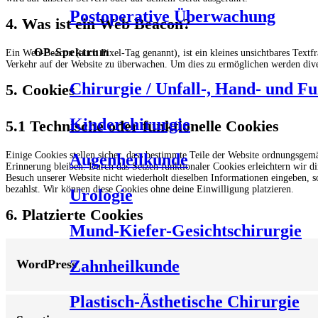
Postoperative Überwachung
4. Was ist ein Web Beacon?
OP-Spektrum
Ein Web-Beacon (auch Pixel-Tag genannt), ist ein kleines unsichtbares Textf
Verkehr auf der Website zu überwachen. Um dies zu ermöglichen werden dive
Chirurgie / Unfall-, Hand- und Fu
5. Cookies
Kinderchirurgie
5.1 Technische oder funktionelle Cookies
Einige Cookies stellen sicher, dass bestimmte Teile der Website ordnungsgem
Augenheilkunde
Erinnerung bleiben. Durch das Setzen funktionaler Cookies erleichtern wir d
Besuch unserer Website nicht wiederholt dieselben Informationen eingeben, s
bezahlst. Wir können diese Cookies ohne deine Einwilligung platzieren.
Urologie
6. Platzierte Cookies
Mund-Kiefer-Gesichtschirurgie
Zahnheilkunde
WordPress
Plastisch-Ästhetische Chirurgie